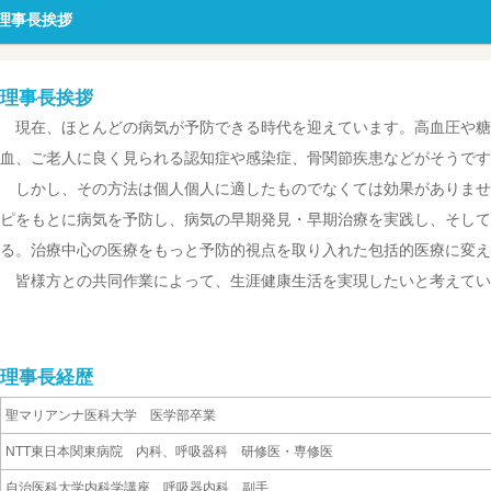
理事長挨拶
理事長挨拶
現在、ほとんどの病気が予防できる時代を迎えています。高血圧や糖
血、ご老人に良く見られる認知症や感染症、骨関節疾患などがそうです
しかし、その方法は個人個人に適したものでなくては効果がありませ
ピをもとに病気を予防し、病気の早期発見・早期治療を実践し、そして
る。治療中心の医療をもっと予防的視点を取り入れた包括的医療に変え
皆様方との共同作業によって、生涯健康生活を実現したいと考えてい
理事長経歴
聖マリアンナ医科大学 医学部卒業
NTT東日本関東病院 内科、呼吸器科 研修医・専修医
自治医科大学内科学講座 呼吸器内科 副手